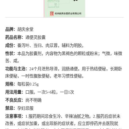
品牌：
胡庆余堂
药品名称：
通便灵胶囊
成份：
番泻叶、当归、肉苁蓉，辅料为明胶。
性状：
本品为胶囊剂，内容物为黑褐色的颗粒或粉末；气微，味微
苦、咸。
功能与主治：
24个月泄热导滞，润肠通便。用于热结便秘，长期卧
床便秘，一时性腹胀便秘，老年习惯性便秘。
规格：
每粒装0.25g
用法用量：
口服。一次5~6粒，一日1次
不良反应：
尚不明确
禁忌：
孕妇忌服
注意事项：
1.服药期间忌食生冷、辛辣油腻之物。2.服药后症状未
改善，或症状加重，或出现新的症状者，应立即停药并去医院就