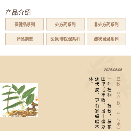
产品介绍
保健品系列
处方药系列
非处方药系列
药品剂型
医保/非医保系列
症状目录系列
2026/08/08
。
一
叶
梧
桐
一
报
秋
，
稻
花
田
里
话
丰
收
。
虽
非
盛
夏
还
伏
虎
，
更
有
寒
蝉
唱
不
休
立秋 《立秋。左河水》