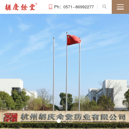
Ph：0571--86992277