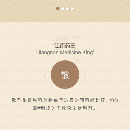
“江南药王”
"Jiangnan Medicine King"
散
 体制
散 剂 系 指 原 料 药 物 或 与 适 宜 的 辅 料 经 粉 碎 、均匀
软 
、蜡 丸
混合制 成 的 干 燥 粉 末 状 制 剂 。
匀的