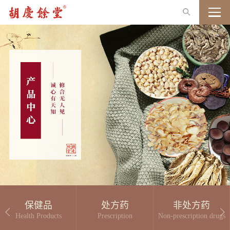
保健品
处方药
非处方药
Health Products
Prescription
Non-prescription drugs